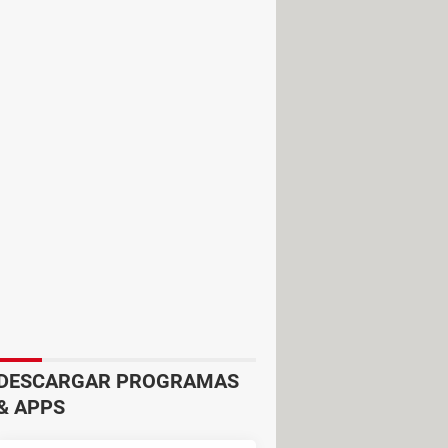
 adjuntar contenidos relevantes,
tes de la videoconferencia.
conos, GIFs o stickers
para
hasta 100 participantes por reunión.
DESCARGAR PROGRAMAS
& APPS