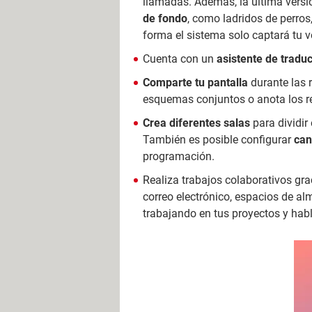
llamadas. Además, la última versi
de fondo
, como ladridos de perros
forma el sistema solo captará tu v
Cuenta con un
asistente de traduc
Comparte tu pantalla
durante las r
esquemas conjuntos o anota los re
Crea diferentes salas
para dividir
También es posible configurar
can
programación.
Realiza trabajos colaborativos gra
correo electrónico, espacios de al
trabajando en tus proyectos y habl