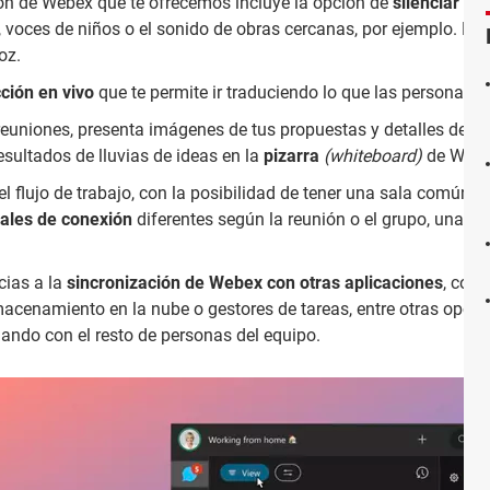
ón de Webex que te ofrecemos incluye la opción de
silenciar el 
, voces de niños o el sonido de obras cercanas, por ejemplo. De 
oz.
ción en vivo
que te permite ir traduciendo lo que las personas 
euniones, presenta imágenes de tus propuestas y detalles de tus
sultados de lluvias de ideas en la
pizarra
(whiteboard)
de Webe
 el flujo de trabajo, con la posibilidad de tener una sala común 
ales de conexión
diferentes según la reunión o el grupo, una o
cias a la
sincronización de Webex con otras aplicaciones
, com
macenamiento en la nube o gestores de tareas, entre otras opcion
ando con el resto de personas del equipo.