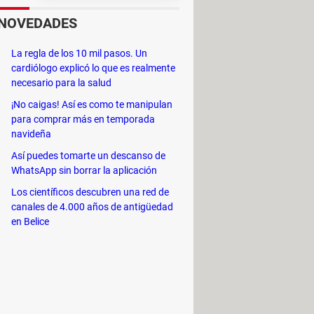
ruido
esta
NOVEDADES
La regla de los 10 mil pasos. Un
dicen a más de 10 idiomas diferentes.
cardiólogo explicó lo que es realmente
 proyectos e, incluso, elabora
necesario para la salud
x.
¡No caigas! Así es como te manipulan
para comprar más en temporada
para compartir las conclusiones.
navideña
pción ideal para eventos con amplia
Así puedes tomarte un descanso de
WhatsApp sin borrar la aplicación
o calendarios, herramientas de
Los científicos descubren una red de
es. Esto te permitirá estar
canales de 4.000 años de antigüedad
en Belice