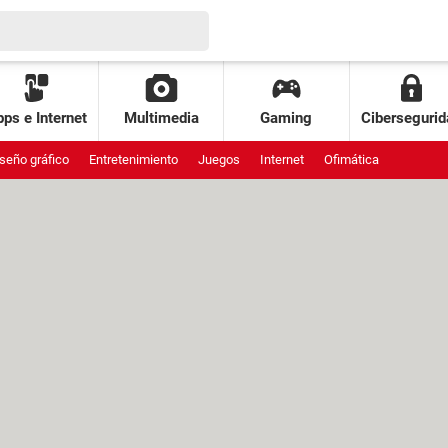
ps e Internet
Multimedia
Gaming
Cibersegurid
seño gráfico
Entretenimiento
Juegos
Internet
Ofimática