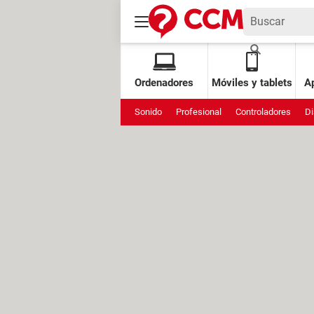
Ordenadores
Móviles y tablets
Ap
Sonido
Profesional
Controladores
Di