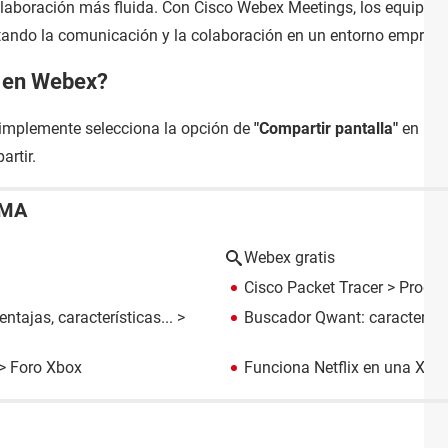
olaboración más fluida. Con Cisco Webex Meetings, los equipos
itando la comunicación y la colaboración en un entorno empresa
a en Webex?
simplemente selecciona la opción de
"Compartir pantalla"
en la i
rtir.
EMA
Webex gratis
Cisco Packet Tracer
> Progra
tajas, características...
>
Buscador Qwant: característic
>
Foro Xbox
Funciona Netflix en una Xbo