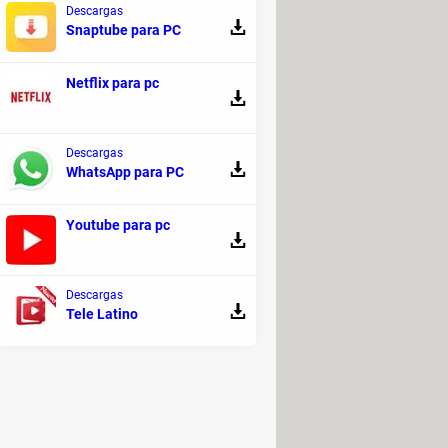
Descargas
Snaptube para PC
Netflix para pc
 compartidas en su plataforma. Para
 inglés).
Descargas
WhatsApp para PC
indando flexibilidad y accesibilidad
Youtube para pc
tivo móvil o simplemente acceder a
nectarte y colaborar de manera
Descargas
Tele Latino
ebex.
Permite a los usuarios realizar
ta calidad, así como la posibilidad