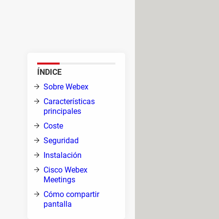
onoce como Cisco Web Meetings,
nzadas de sonido, entre muchas
ÍNDICE
Sobre Webex
n su
Características
e
principales
Coste
 la
Seguridad
Instalación
Cisco Webex
Meetings
Cómo compartir
pantalla