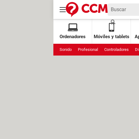
Ordenadores
Móviles y tablets
Ap
Sonido
Profesional
Controladores
Di