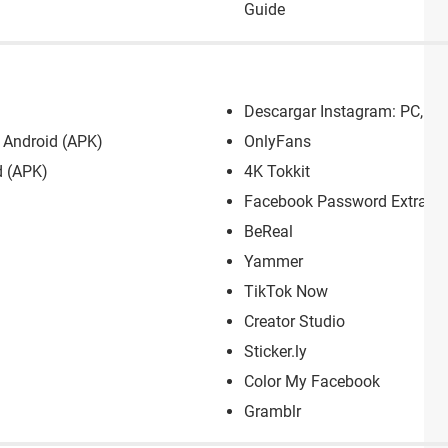
Guide
Descargar Instagram: PC, An
, Android (APK)
OnlyFans
d (APK)
4K Tokkit
Facebook Password Extracto
BeReal
Yammer
TikTok Now
Creator Studio
Sticker.ly
Color My Facebook
Gramblr