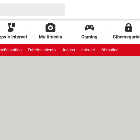
ps e Internet
Multimedia
Gaming
Cibersegurid
seño gráfico
Entretenimiento
Juegos
Internet
Ofimática