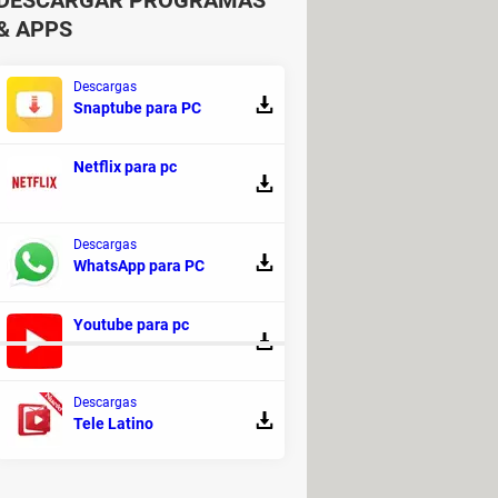
DESCARGAR PROGRAMAS
& APPS
Descargas
Snaptube para PC
Netflix para pc
Descargas
WhatsApp para PC
Youtube para pc
Descargas
 mejores apps sin censura
> Guide
Tele Latino
ación y trabajo en equipo
a App Store: en iPhone, iPad, Mac
>