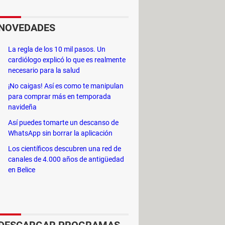
me gusta' en tus publicaciones,
NOVEDADES
La regla de los 10 mil pasos. Un
cardiólogo explicó lo que es realmente
ita, en la cual obtendrás monedas
necesario para la salud
¡No caigas! Así es como te manipulan
para comprar más en temporada
nteresantes. Por eso, debes pensar en
navideña
puedas para mantener y aumentar tu
Así puedes tomarte un descanso de
WhatsApp sin borrar la aplicación
Los científicos descubren una red de
canales de 4.000 años de antigüedad
en Belice