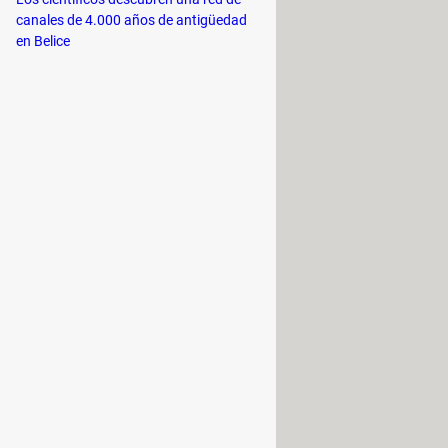
canales de 4.000 años de antigüedad
en Belice
ón.
nú Inicio. Para habilitarlo, sigue