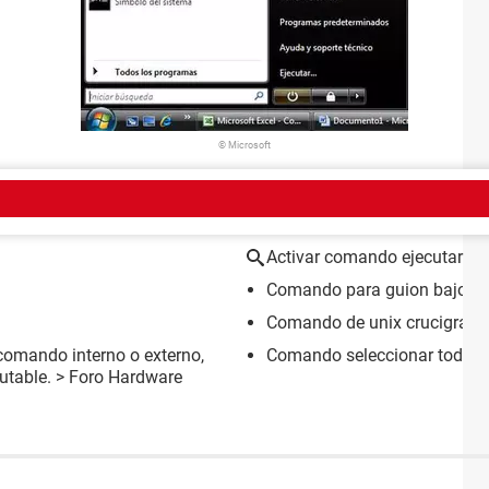
© Microsoft
EMA
Activar comando ejecutar
Comando para guion bajo
> 
Comando de unix crucigram
comando interno o externo,
Comando seleccionar todo 
utable.
>
Foro Hardware