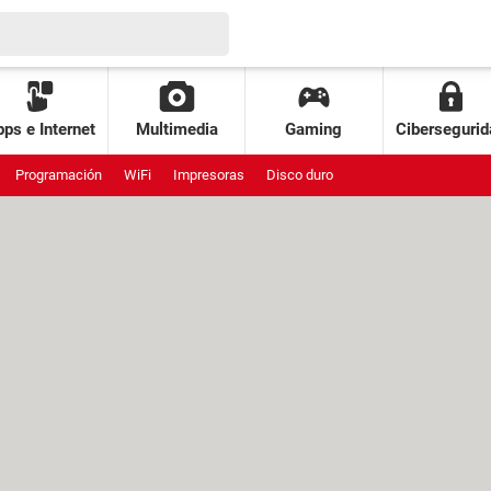
ps e Internet
Multimedia
Gaming
Cibersegurid
Programación
WiFi
Impresoras
Disco duro