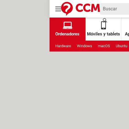
Ordenadores
Móviles y tablets
Ap
Hardware
Windows
macOS
Ubuntu