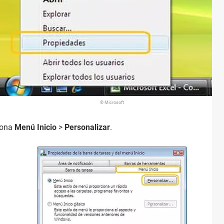
© Microsoft
iona
Menú Inicio
>
Personalizar
.