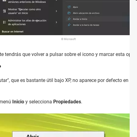
© Microsoft
e tendrás que volver a pulsar sobre el icono y marcar esta opci
P
r", que es bastante útil bajo XP, no aparece por defecto en el me
l menú
Inicio
y selecciona
Propiedades
.