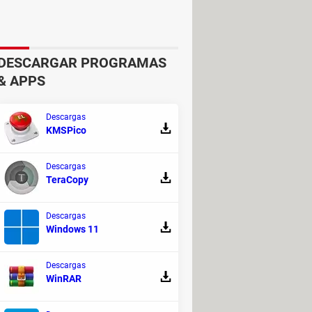
DESCARGAR PROGRAMAS
& APPS
Descargas
KMSPico
Descargas
nas abiertas, si no la modificación
TeraCopy
Descargas
Windows 11
Descargas
WinRAR