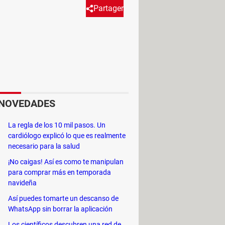
Partager
 cómo anclarlo al menú Inicio
NOVEDADES
> Todas las aplicaciones > Sistema
La regla de los 10 mil pasos. Un
cardiólogo explicó lo que es realmente
necesario para la salud
¡No caigas! Así es como te manipulan
para comprar más en temporada
navideña
Así puedes tomarte un descanso de
WhatsApp sin borrar la aplicación
Los científicos descubren una red de