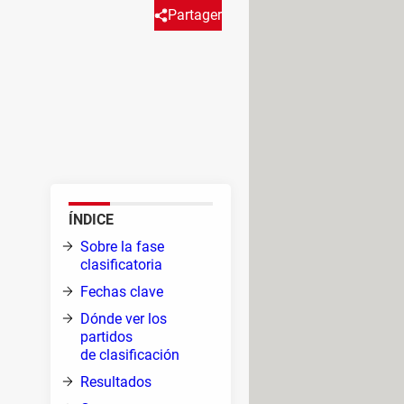
Partager
cción alemana, que será la
drán los partidos de las
e debes saber para no perderte
ÍNDICE
nes
Sobre la fase
ondas
clasificatoria
Fechas clave
Dónde ver los
partidos
de clasificación
Resultados