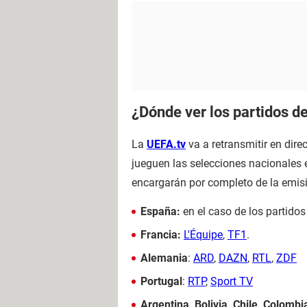
¿Dónde ver los partidos de
La
UEFA.tv
va a retransmitir en dire
jueguen las selecciones nacionales e
encargarán por completo de la emisi
España:
en el caso de los partido
Francia:
L'Équipe
,
TF1
.
Alemania
:
ARD
,
DAZN
,
RTL
,
ZDF
Portugal
:
RTP
,
Sport TV
Argentina, Bolivia, Chile, Colom