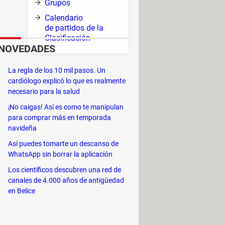
Grupos
Calendario
de partidos de la
Clasificación
NOVEDADES
La regla de los 10 mil pasos. Un
cardiólogo explicó lo que es realmente
necesario para la salud
¡No caigas! Así es como te manipulan
para comprar más en temporada
navideña
Así puedes tomarte un descanso de
WhatsApp sin borrar la aplicación
Los científicos descubren una red de
canales de 4.000 años de antigüedad
io y el 14 de julio
. Pero, antes de
en Belice
 clasificación discurre entre marzo y
án el 21 y 26 de marzo.