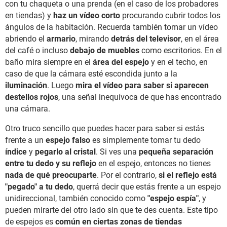
con tu chaqueta o una prenda (en el caso de los probadores
en tiendas) y
haz un vídeo corto
procurando cubrir todos los
ángulos de la habitación. Recuerda también tomar un vídeo
abriendo el
armario
, mirando
detrás del televisor
, en el área
del café o incluso
debajo de muebles
como escritorios. En el
baño mira siempre en el
área del espejo
y en el techo, en
caso de que la cámara esté escondida junto a la
iluminación
. Luego
mira el vídeo para saber si aparecen
destellos rojos
, una señal inequívoca de que has encontrado
una cámara.
Otro truco sencillo que puedes hacer para saber si estás
frente a un
espejo falso
es simplemente tomar tu dedo
índice
y
pegarlo al cristal
. Si ves una
pequeña separación
entre tu dedo y su reflejo
en el espejo, entonces no tienes
nada de qué preocuparte
. Por el contrario,
si el reflejo está
"pegado" a tu dedo
, querrá decir que estás frente a un espejo
unidireccional, también conocido como
"espejo espía"
, y
pueden mirarte del otro lado sin que te des cuenta. Este tipo
de espejos es
común en ciertas zonas de tiendas