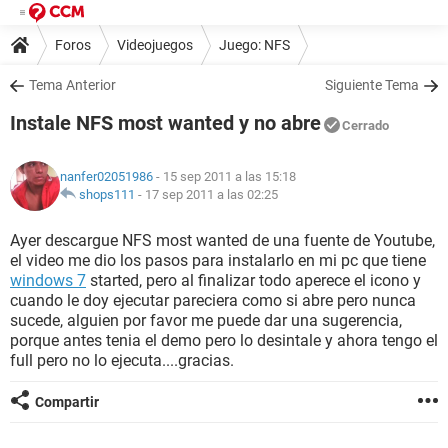
Foros
Videojuegos
Juego: NFS
Tema Anterior
Siguiente Tema
Instale NFS most wanted y no abre
Cerrado
nanfer02051986
- 15 sep 2011 a las 15:18
shops111
-
17 sep 2011 a las 02:25
Ayer descargue NFS most wanted de una fuente de Youtube,
el video me dio los pasos para instalarlo en mi pc que tiene
windows 7
started, pero al finalizar todo aperece el icono y
cuando le doy ejecutar pareciera como si abre pero nunca
sucede, alguien por favor me puede dar una sugerencia,
porque antes tenia el demo pero lo desintale y ahora tengo el
full pero no lo ejecuta....gracias.
Compartir