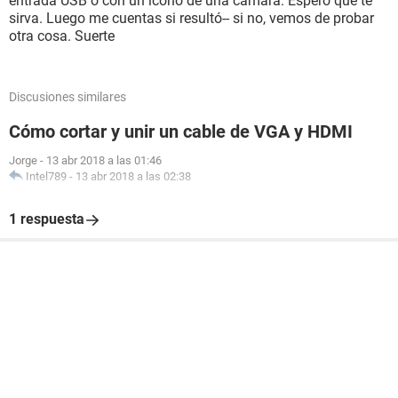
entrada USB o con un ícono de una cámara. Espero que te
sirva. Luego me cuentas si resultó-- si no, vemos de probar
otra cosa. Suerte
Discusiones similares
Cómo cortar y unir un cable de VGA y HDMI
Jorge
-
13 abr 2018 a las 01:46
Intel789
-
13 abr 2018 a las 02:38
1 respuesta