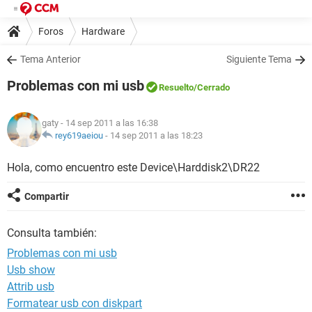
Foros
Hardware
Tema Anterior
Siguiente Tema
Problemas con mi usb
Resuelto
/Cerrado
gaty
- 14 sep 2011 a las 16:38
rey619aeiou
-
14 sep 2011 a las 18:23
Hola, como encuentro este Device\Harddisk2\DR22
Compartir
Consulta también:
Problemas con mi usb
Usb show
Attrib usb
Formatear usb con diskpart