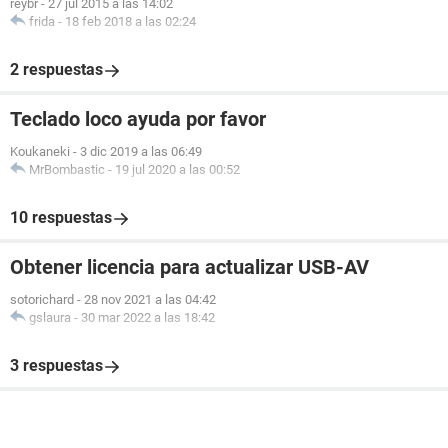
reybr
-
27 jul 2015 a las 14:02
frida
-
18 feb 2018 a las 02:24
2 respuestas
Teclado loco ayuda por favor
Koukaneki
-
3 dic 2019 a las 06:49
MrBombastic
-
19 jul 2020 a las 00:52
10 respuestas
Obtener licencia para actualizar USB-AV
sotorichard
-
28 nov 2021 a las 04:42
gslaura
-
30 mar 2022 a las 18:42
3 respuestas