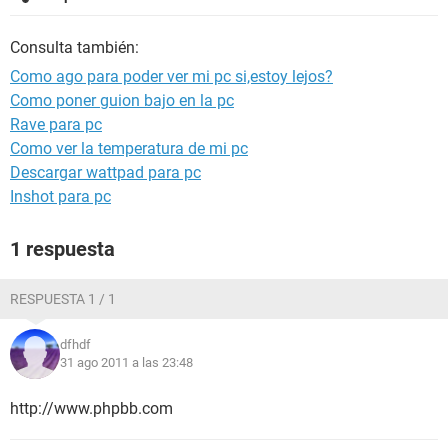
Consulta también:
Como ago para poder ver mi pc si,estoy lejos?
Como poner guion bajo en la pc
Rave para pc
Como ver la temperatura de mi pc
Descargar wattpad para pc
Inshot para pc
1 respuesta
RESPUESTA 1 / 1
dfhdf
31 ago 2011 a las 23:48
http://www.phpbb.com