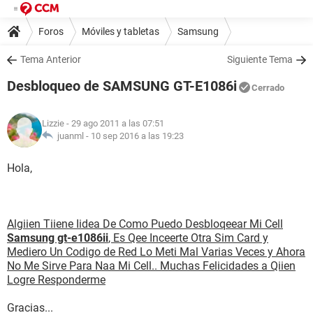
Foros
Móviles y tabletas
Samsung
Tema Anterior
Siguiente Tema
Desbloqueo de SAMSUNG GT-E1086i
Cerrado
Lizzie
- 29 ago 2011 a las 07:51
juanml -
10 sep 2016 a las 19:23
Hola,
Algiien Tiiene Iidea De Como Puedo Desbloqeear Mi Cell
Samsung gt-e1086ii
, Es Qee Inceerte Otra Sim Card y
Mediero Un Codigo de Red Lo Meti Mal Varias Veces y Ahora
No Me Sirve Para Naa Mi Cell.. Muchas Felicidades a Qiien
Logre Responderme
Gracias...