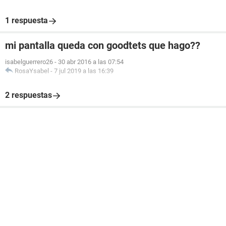
1 respuesta
mi pantalla queda con goodtets que hago??
isabelguerrero26
-
30 abr 2016 a las 07:54
RosaYsabel
-
7 jul 2019 a las 16:39
2 respuestas