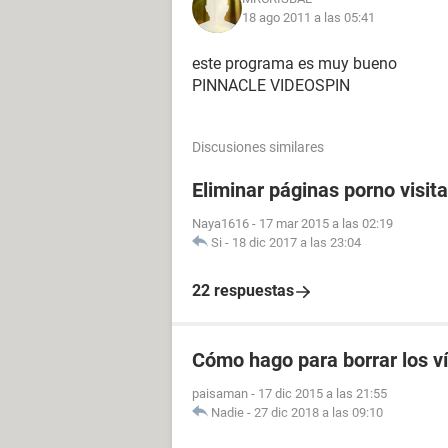
18 ago 2011 a las 05:41
este programa es muy bueno
PINNACLE VIDEOSPIN
Discusiones similares
Eliminar páginas porno visit
Naya1616
-
17 mar 2015 a las 02:19
Si
-
18 dic 2017 a las 23:04
22 respuestas
Cómo hago para borrar los v
paisaman
-
17 dic 2015 a las 21:55
Nadie
-
27 dic 2018 a las 09:10