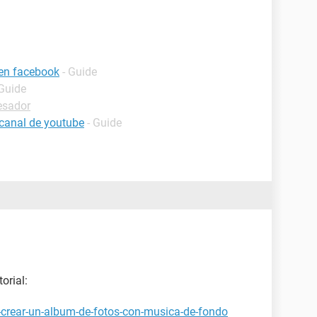
 en facebook
- Guide
 Guide
esador
canal de youtube
- Guide
orial:
-crear-un-album-de-fotos-con-musica-de-fondo