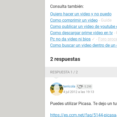
Consulta también:
Quiero hacer un video y no puedo
Como comprimir un video
- Guide
Como publicar un video de youtube
Como descargar prime video en tv
-
Pc no da video ni bios
✓
-
Foro proc
Como buscar un video dentro de un 
2 respuestas
RESPUESTA 1 / 2
terricola
5.298
4 jul 2012 a las 19:13
Puedes utilizar Picasa. Te dejo un tut
https://es.ccm.net/faq/5144-picasa