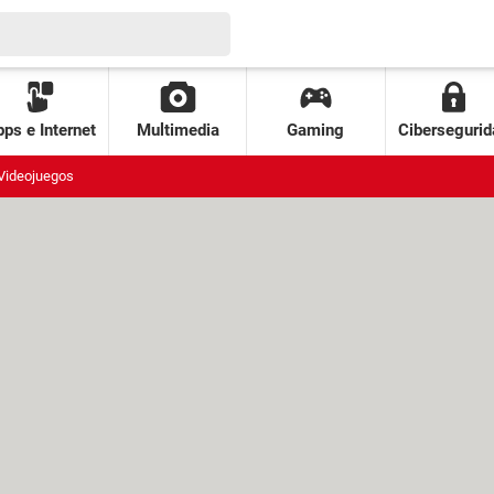
ps e Internet
Multimedia
Gaming
Cibersegurid
Videojuegos