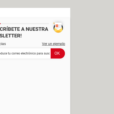
SCRÍBETE A NUESTRA
SLETTER!
cias
Ver un ejemplo