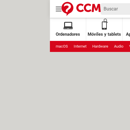
Ordenadores
Móviles y tablets
Ap
macOS
Internet
Hardware
Audio