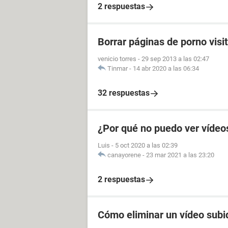
2 respuestas
Borrar páginas de porno visi
venicio torres
-
29 sep 2013 a las 02:47
Tinmar
-
14 abr 2020 a las 06:34
32 respuestas
¿Por qué no puedo ver vídeo
Luis
-
5 oct 2020 a las 02:39
canayorene
-
23 mar 2021 a las 23:20
2 respuestas
Cómo eliminar un vídeo subi