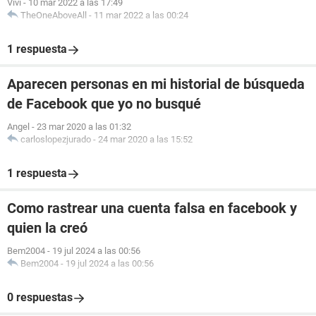
Vivi
-
10 mar 2022 a las 17:49
TheOneAboveAll
-
11 mar 2022 a las 00:24
1 respuesta
Aparecen personas en mi historial de búsqueda
de Facebook que yo no busqué
Angel
-
23 mar 2020 a las 01:32
carloslopezjurado
-
24 mar 2020 a las 15:52
1 respuesta
Como rastrear una cuenta falsa en facebook y
quien la creó
Bem2004
-
19 jul 2024 a las 00:56
Bem2004
-
19 jul 2024 a las 00:56
0 respuestas