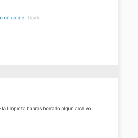
 url online
- Guide
te la limpieza habras borrado algun archivo