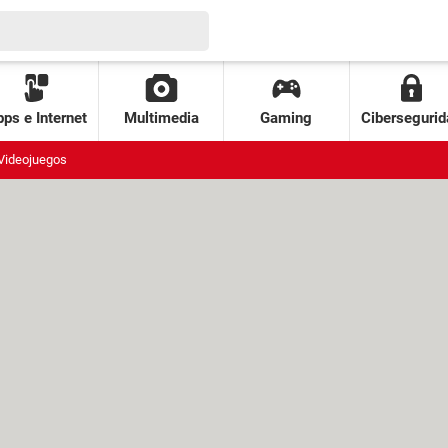
ps e Internet
Multimedia
Gaming
Cibersegurid
Videojuegos