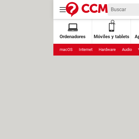
Ordenadores
Móviles y tablets
Ap
macOS
Internet
Hardware
Audio