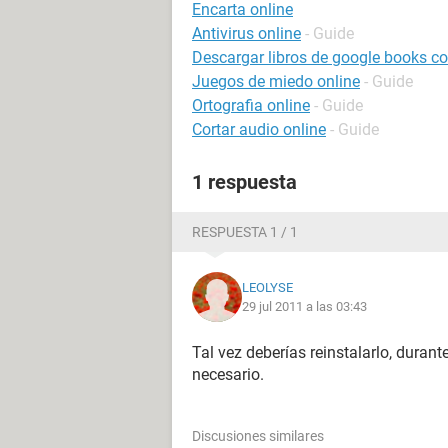
Encarta online
Antivirus online
- Guide
Descargar libros de google books con
Juegos de miedo online
- Guide
Ortografia online
- Guide
Cortar audio online
- Guide
1 respuesta
RESPUESTA 1 / 1
LEOLYSE
29 jul 2011 a las 03:43
Tal vez deberías reinstalarlo, duran
necesario.
Discusiones similares