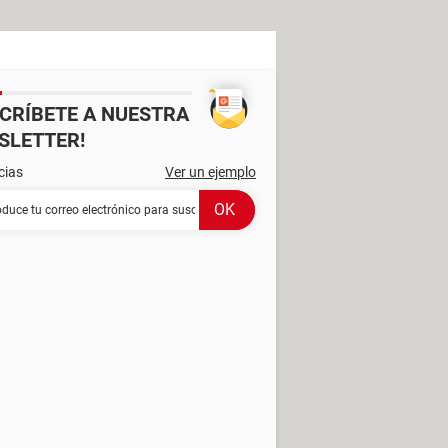
SCRÍBETE A NUESTRA
SLETTER!
cias
Ver un ejemplo