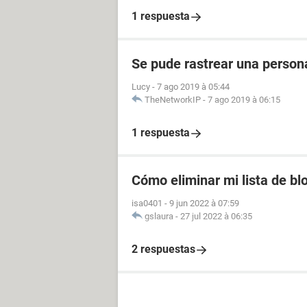
1 respuesta
Se pude rastrear una perso
Lucy
-
7 ago 2019 à 05:44
TheNetworkIP
-
7 ago 2019 à 06:15
1 respuesta
Cómo eliminar mi lista de b
isa0401
-
9 jun 2022 à 07:59
gslaura
-
27 jul 2022 à 06:35
2 respuestas