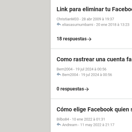
Link para eliminar tu Facebo
ChristianM33
-
28 abr 2009 à 19:37
eliasasumumbami
-
20 ene 2018 à 13:23
18 respuestas
Como rastrear una cuenta fal
Bem2004
-
19 jul 2024 à 00:56
Bem2004
-
19 jul 2024 à 00:56
0 respuestas
Cómo elige Facebook quien s
Bilbo84
-
10 ene 2022 à 01:31
Andream
-
11 may 2022 à 21:17