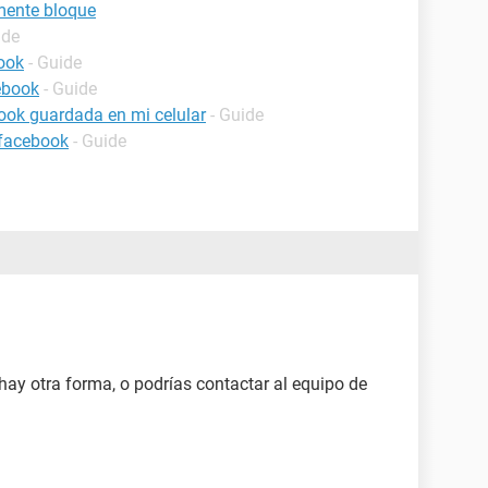
mente bloque
ide
ook
- Guide
ebook
- Guide
ook guardada en mi celular
- Guide
 facebook
- Guide
 hay otra forma, o podrías contactar al equipo de