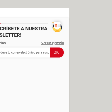
SCRÍBETE A NUESTRA
SLETTER!
cias
Ver un ejemplo