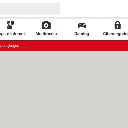
ps e Internet
Multimedia
Gaming
Cibersegurid
Videojuegos