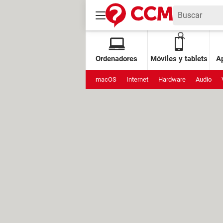
Ordenadores
Móviles y tablets
Ap
macOS
Internet
Hardware
Audio