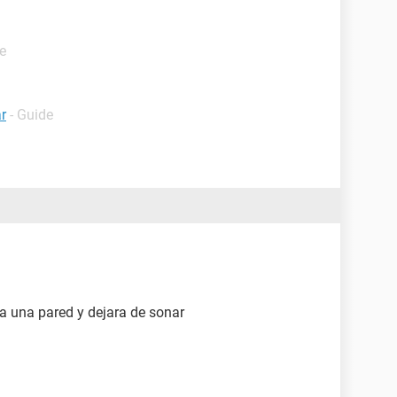
e
r
- Guide
tra una pared y dejara de sonar