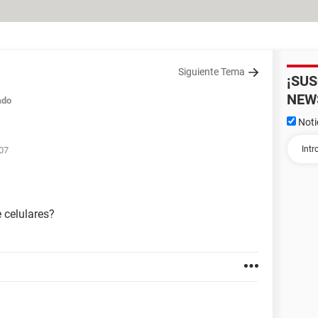
Siguiente Tema
¡SU
NEW
ado
Noti
:07
 celulares?