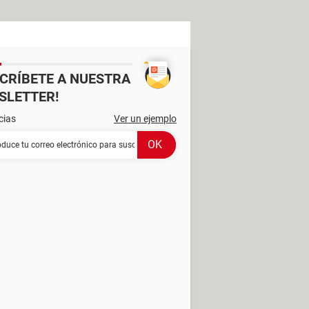
SCRÍBETE A NUESTRA
SLETTER!
cias
Ver un ejemplo