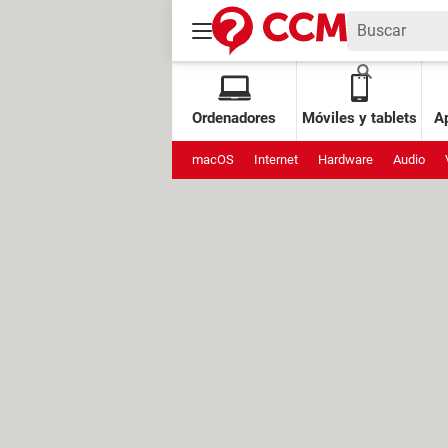
Ordenadores
Móviles y tablets
Ap
macOS
Internet
Hardware
Audio