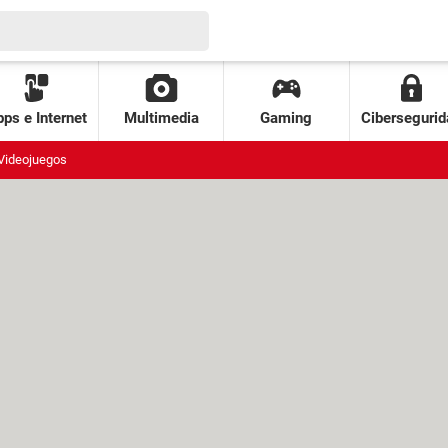
ps e Internet
Multimedia
Gaming
Cibersegurid
Videojuegos