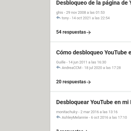
Desbloqueo de la página de
ghis
-
29 nov 2008 a las 01:53
tony
-
14 oct 2021 a las 22:54
54 respuestas
Cómo desbloqueo YouTube en
Guille
-
14 jun 2011 a las 16:30
AndreaCCM
-
18 jul 2020 a las 17:28
20 respuestas
Desbloquear YouTube en mi
monitachuky
-
2 mar 2016 a las 13:16
AshleyMelannie
-
6 oct 2016 a las 17:10