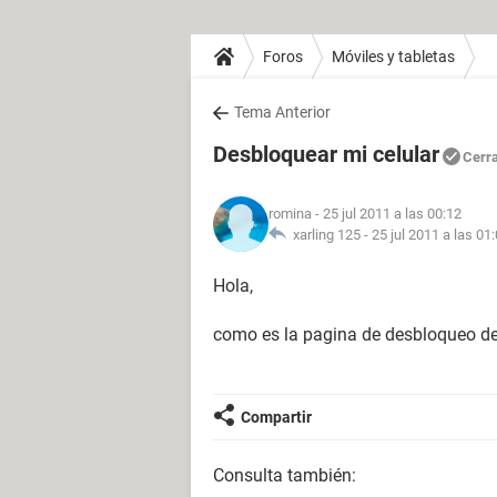
Foros
Móviles y tabletas
Tema Anterior
Desbloquear mi celular
Cerr
romina
- 25 jul 2011 a las 00:12
xarling 125 -
25 jul 2011 a las 01
Hola,
como es la pagina de desbloqueo de
Compartir
Consulta también: