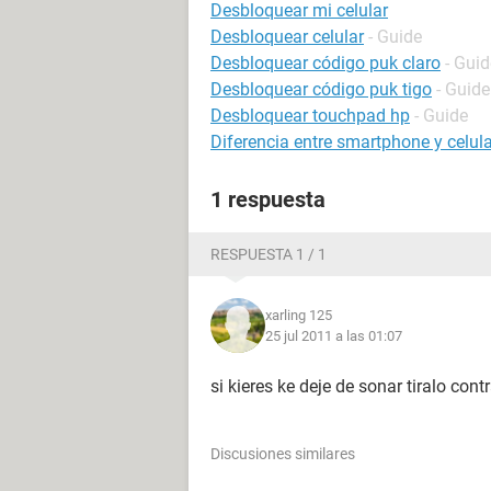
Desbloquear mi celular
Desbloquear celular
- Guide
Desbloquear código puk claro
- Guid
Desbloquear código puk tigo
- Guide
Desbloquear touchpad hp
- Guide
Diferencia entre smartphone y celula
1 respuesta
RESPUESTA 1 / 1
xarling 125
25 jul 2011 a las 01:07
si kieres ke deje de sonar tiralo con
Discusiones similares