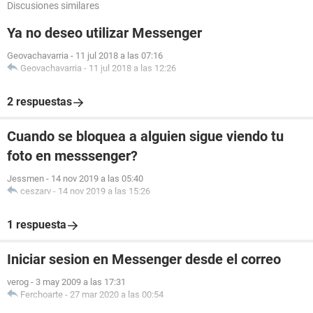
Discusiones similares
Ya no deseo utilizar Messenger
Geovachavarria
-
11 jul 2018 a las 07:16
Geovachavarria
-
11 jul 2018 a las 12:26
2 respuestas
Cuando se bloquea a alguien sigue viendo tu
foto en messsenger?
Jessmen
-
14 nov 2019 a las 05:40
ceszarv
-
14 nov 2019 a las 15:26
1 respuesta
Iniciar sesion en Messenger desde el correo
verog
-
3 may 2009 a las 17:31
Ferchoarte
-
27 mar 2020 a las 00:54