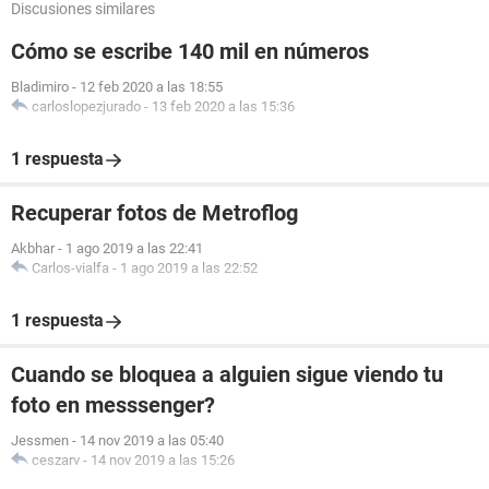
Discusiones similares
Cómo se escribe 140 mil en números
Bladimiro
-
12 feb 2020 a las 18:55
carloslopezjurado
-
13 feb 2020 a las 15:36
1 respuesta
Recuperar fotos de Metroflog
Akbhar
-
1 ago 2019 a las 22:41
Carlos-vialfa
-
1 ago 2019 a las 22:52
1 respuesta
Cuando se bloquea a alguien sigue viendo tu
foto en messsenger?
Jessmen
-
14 nov 2019 a las 05:40
ceszarv
-
14 nov 2019 a las 15:26