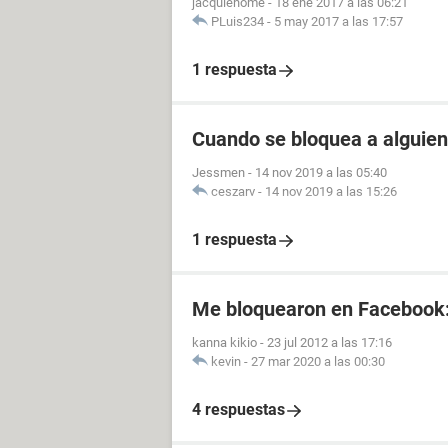
jacquiehome
-
18 ene 2017 a las 06:21
PLuis234
-
5 may 2017 a las 17:57
1 respuesta
Cuando se bloquea a alguien
Jessmen
-
14 nov 2019 a las 05:40
ceszarv
-
14 nov 2019 a las 15:26
1 respuesta
Me bloquearon en Facebook
kanna kikio
-
23 jul 2012 a las 17:16
kevin
-
27 mar 2020 a las 00:30
4 respuestas