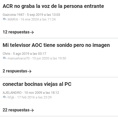
ACR no graba la voz de la persona entrante
Gazcona-1947
-
5 sep 2019 a las 13:03
MARIA
-
16 ene 2024 a las 11:24
12 respuestas
Mi televisor AOC tiene sonido pero no imagen
Chris
-
5 ago 2019 a las 03:17
manuelvaca70
-
15 jun 2020 a las 19:50
2 respuestas
conectar bocinas viejas al PC
AJELANDRO
-
10 nov 2009 a las 18:12
hfgk
-
17 feb 2016 a las 23:29
22 respuestas