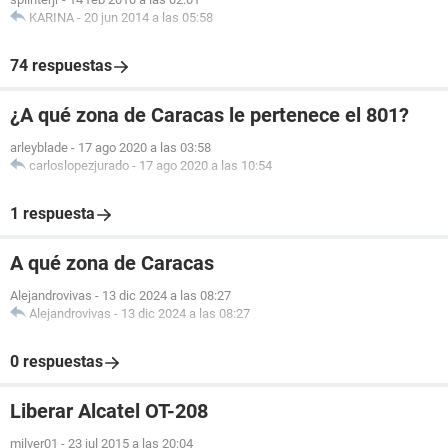
KARINA
-
20 jun 2014 a las 05:58
74 respuestas
¿A qué zona de Caracas le pertenece el 801?
arleyblade
-
17 ago 2020 a las 03:58
carloslopezjurado
-
17 ago 2020 a las 10:54
1 respuesta
A qué zona de Caracas
Alejandrovivas
-
13 dic 2024 a las 08:27
Alejandrovivas
-
13 dic 2024 a las 08:27
0 respuestas
Liberar Alcatel OT-208
milver01
-
23 jul 2015 a las 20:04