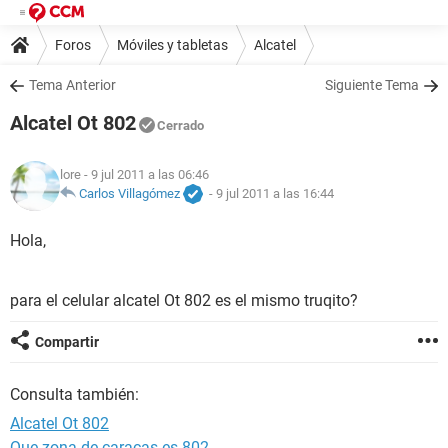
Foros
Móviles y tabletas
Alcatel
Tema Anterior
Siguiente Tema
Alcatel Ot 802
Cerrado
lore
- 9 jul 2011 a las 06:46
Carlos Villagómez
-
9 jul 2011 a las 16:44
Hola,
para el celular alcatel Ot 802 es el mismo truqito?
Compartir
Consulta también:
Alcatel Ot 802
Que zona de caracas es 802