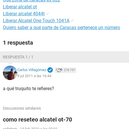
Liberar alcatel ot
Liberar alcatel 4044t
✓
Liberar Alcatel One Touch 1041A
✓
Quiero saber a qué parte de Caracas pertenece un número
1 respuesta
RESPUESTA 1 / 1
Carlos Villagómez
278.797
9 jul 2011 a las 16:44
a qué truquito te refieres?
Discusiones similares
como reseteo alcatel ot-70
splinterjr
-
14 feb 2010 a las 02:01