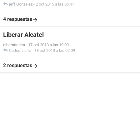
jeff Gonzalez
-
2 oct 2015 a las 06:41
4 respuestas
Liberar Alcatel
cibernautica
-
17 oct 2013 a las 19:09
Carlos-vialfa
-
18 oct 2013 a las 07:09
2 respuestas