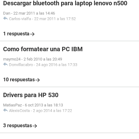
Descargar bluetooth para laptop lenovo n500
Dan
-
22 mar 2011 a las 14:46
Carlos-vialfa
-
22 mar 2011 a las 17:52
1 respuesta
Como formatear una PC IBM
maymo24
-
2 feb 2010 a las 20:49
Donvillacabro
-
24 ago 2016 a las 17:33
10 respuestas
Drivers para HP 530
MatiasPaz
-
6 oct 2013 a las 18:13
AlexisCosta
-
2 ago 2014 a las 17:22
3 respuestas