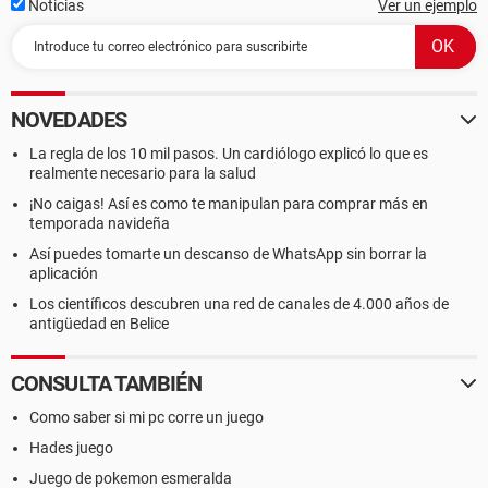
Noticias
Ver un ejemplo
Fuerza XD cuando mas caminando con El huevo por la calle
derrempe vez a un señor
de traje que se te queda biendo y te pregunta--Que tienes en
las manos y tu--Nosee me lo encontre al estar
bagando y te lleva a su laboratorio y te dice que es un Huevo
NOVEDADES
de una especie
Tu le sonries feliz y le preguntas que de que especie y el te
La regla de los 10 mil pasos. Un cardiólogo explicó lo que es
dice que no podra decirte hasta
realmente necesario para la salud
que el Huevo se abra entonces le dices como puedo hacer
¡No caigas! Así es como te manipulan para comprar más en
que se abra y el te dice
temporada navideña
que debes de cuidarlo muy bien entonces empezaras tipo
Así puedes tomarte un descanso de WhatsApp sin borrar la
juego como Tamagotchi tendras
aplicación
que cuidar del Huevo hasta que se abra XP
Los científicos descubren una red de canales de 4.000 años de
antigüedad en Belice
CONSULTA TAMBIÉN
Como saber si mi pc corre un juego
Hades juego
Juego de pokemon esmeralda