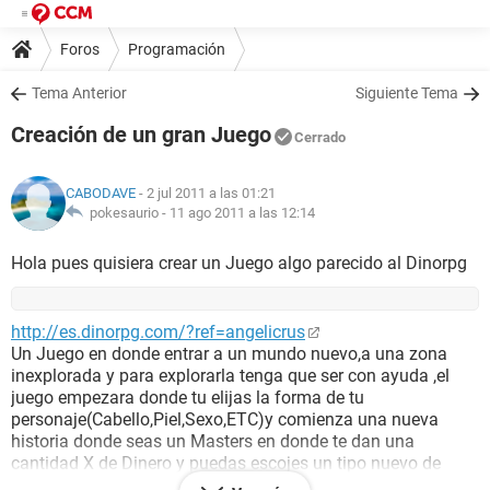
Foros
Programación
Tema Anterior
Siguiente Tema
Creación de un gran Juego
Cerrado
CABODAVE
- 2 jul 2011 a las 01:21
pokesaurio -
11 ago 2011 a las 12:14
Hola pues quisiera crear un Juego algo parecido al Dinorpg
http://es.dinorpg.com/?ref=angelicrus
Un Juego en donde entrar a un mundo nuevo,a una zona
inexplorada y para explorarla tenga que ser con ayuda ,el
juego empezara donde tu elijas la forma de tu
personaje(Cabello,Piel,Sexo,ETC)y comienza una nueva
historia donde seas un Masters en donde te dan una
cantidad X de Dinero y puedas escojes un tipo nuevo de
criaturas para que tu puedas criar entonces despues de