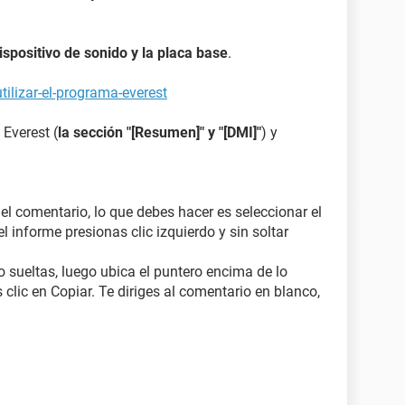
dispositivo de sonido y la placa base
.
ilizar-el-programa-everest
 Everest (
la sección "[Resumen]" y "[DMI]"
) y
 el comentario, lo que debes hacer es seleccionar el
l informe presionas clic izquierdo y sin soltar
o sueltas, luego ubica el puntero encima de lo
 clic en Copiar. Te diriges al comentario en blanco,