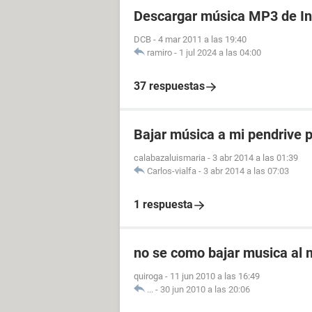
Descargar música MP3 de In
DCB
-
4 mar 2011 a las 19:40
ramiro
-
1 jul 2024 a las 04:00
37 respuestas
Bajar música a mi pendrive p
calabazaluismaria
-
3 abr 2014 a las 01:39
Carlos-vialfa
-
3 abr 2014 a las 07:03
1 respuesta
no se como bajar musica al
quiroga
-
11 jun 2010 a las 16:49
...
-
30 jun 2010 a las 20:06