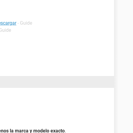
escargar
- Guide
 Guide
enos la marca y modelo exacto
.