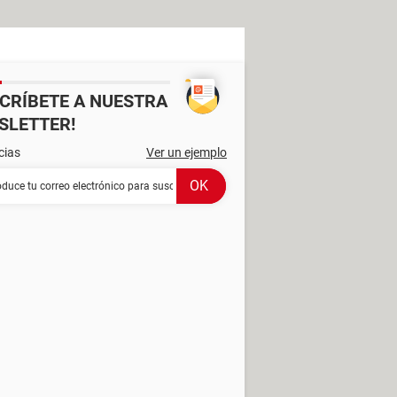
SCRÍBETE A NUESTRA
SLETTER!
cias
Ver un ejemplo