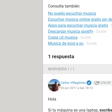
Consulta también:
No puedo escuchar musica
Escuchar música online gratis sin d
Apps para escuchar musica gratis
-
Descargar musica spotify
- Guide
Copia cd musica
- Guide
Musica de ipod a pc
- Guide
1 respuesta
RESPUESTA 1 / 1
Carlos Villagómez
278.797
30 jun 2011 a las 18:13
Hola
Si tu máquina es una laptop,
escríb