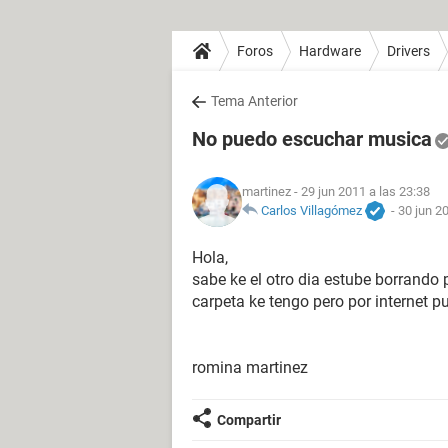
Foros
Hardware
Drivers
Tema Anterior
No puedo escuchar musica
martinez
- 29 jun 2011 a las 23:38
Carlos Villagómez
-
30 jun 2
Hola,
sabe ke el otro dia estube borrand
carpeta ke tengo pero por internet 
romina martinez
Compartir