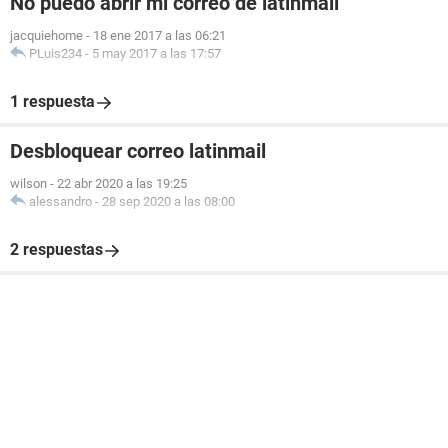
No puedo abrir mi correo de latinmail
jacquiehome
-
18 ene 2017 a las 06:21
PLuis234
-
5 may 2017 a las 17:57
1 respuesta
Desbloquear correo latinmail
wilson
-
22 abr 2020 a las 19:25
alessandro
-
28 sep 2020 a las 08:00
2 respuestas