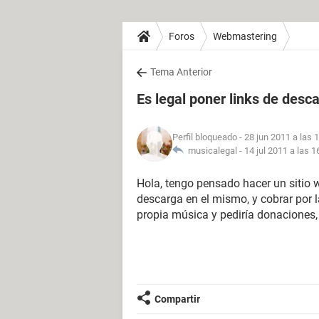
Foros
Webmastering
Tema Anterior
Es legal poner links de desca
Perfil bloqueado
- 28 jun 2011 a las 
musicalegal -
14 jul 2011 a las 1
Hola, tengo pensado hacer un sitio w
descarga en el mismo, y cobrar por 
propia música y pediría donaciones, 
Compartir