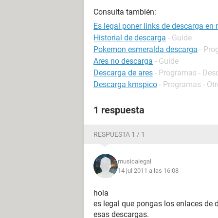
Consulta también:
Es legal poner links de descarga en m
Historial de descarga
- Guide
Pokemon esmeralda descarga
- Pro
Ares no descarga
- Guide
Descarga de ares
- Programas - Desc
Descarga kmspico
- Programas - Ot
1 respuesta
RESPUESTA 1 / 1
musicalegal
14 jul 2011 a las 16:08
hola
es legal que pongas los enlaces de 
esas descargas.