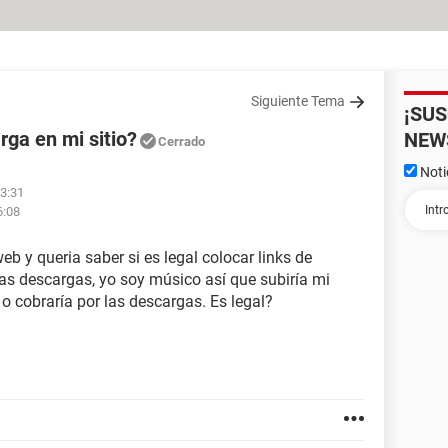
Siguiente Tema
¡SU
rga en mi sitio?
NEW
Cerrado
Noti
13:31
6:08
eb y queria saber si es legal colocar links de
las descargas, yo soy músico así que subiría mi
o cobraría por las descargas. Es legal?