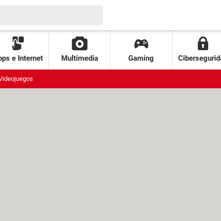
ps e Internet
Multimedia
Gaming
Cibersegurid
Videojuegos