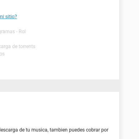
i sitio?
gramas - Rol
arga de torrents
ros
descarga de tu musica, tambien puedes cobrar por