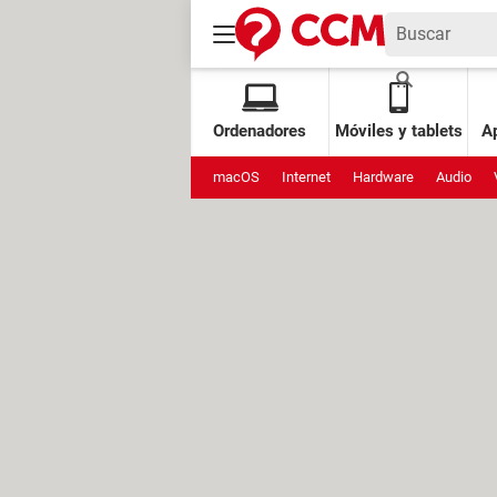
Ordenadores
Móviles y tablets
Ap
macOS
Internet
Hardware
Audio