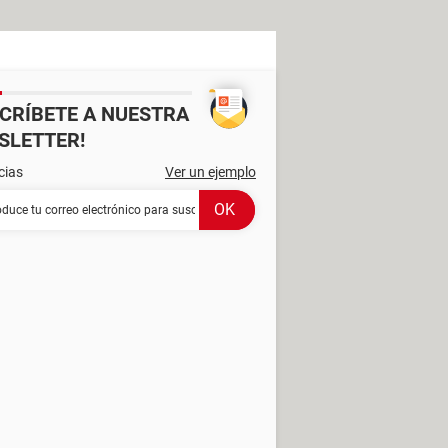
SCRÍBETE A NUESTRA
SLETTER!
cias
Ver un ejemplo