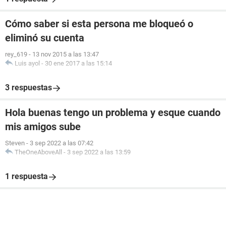
Cómo saber si esta persona me bloqueó o
eliminó su cuenta
rey_619
-
13 nov 2015 a las 13:47
Luis ayol
-
30 ene 2017 a las 15:14
3 respuestas
Hola buenas tengo un problema y esque cuando
mis amigos sube
Steven
-
3 sep 2022 a las 07:42
TheOneAboveAll
-
3 sep 2022 a las 13:59
1 respuesta