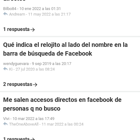
Bilbo84
-
10 ene 2022 a las 01:31
Andream
-
11 may 2022 a las 21:17
1 respuesta
Qué indica el relojito al lado del nombre en la
barra de búsqueda de Facebook
wendyguevara
-
9 sep 2019 a las 20:17
Ki
-
27 jul 2020 a las 08:24
2 respuestas
Me salen accesos directos en facebook de
personas q no busco
Vivi
-
10 mar 2022 a las 17:49
TheOneAboveAll
-
11 mar 2022 a las 00:24
1 respuesta