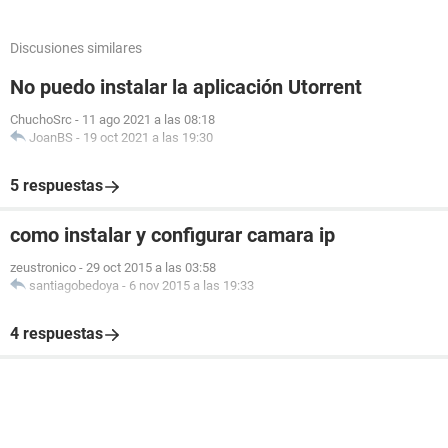
Discusiones similares
No puedo instalar la aplicación Utorrent
ChuchoSrc
-
11 ago 2021 a las 08:18
JoanBS
-
19 oct 2021 a las 19:30
5 respuestas
como instalar y configurar camara ip
zeustronico
-
29 oct 2015 a las 03:58
santiagobedoya
-
6 nov 2015 a las 19:33
4 respuestas