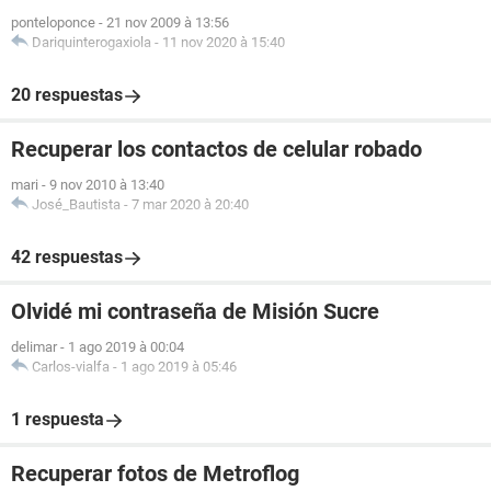
ponteloponce
-
21 nov 2009 à 13:56
Dariquinterogaxiola
-
11 nov 2020 à 15:40
20 respuestas
Recuperar los contactos de celular robado
mari
-
9 nov 2010 à 13:40
José_Bautista
-
7 mar 2020 à 20:40
42 respuestas
Olvidé mi contraseña de Misión Sucre
delimar
-
1 ago 2019 à 00:04
Carlos-vialfa
-
1 ago 2019 à 05:46
1 respuesta
Recuperar fotos de Metroflog