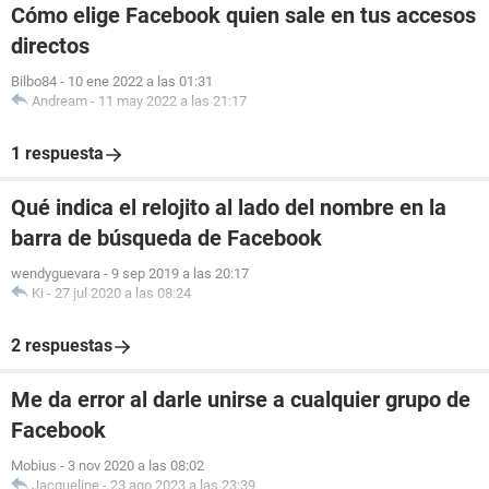
Cómo elige Facebook quien sale en tus accesos
directos
Bilbo84
-
10 ene 2022 a las 01:31
Andream
-
11 may 2022 a las 21:17
1 respuesta
Qué indica el relojito al lado del nombre en la
barra de búsqueda de Facebook
wendyguevara
-
9 sep 2019 a las 20:17
Ki
-
27 jul 2020 a las 08:24
2 respuestas
Me da error al darle unirse a cualquier grupo de
Facebook
Mobius
-
3 nov 2020 a las 08:02
Jacqueline
-
23 ago 2023 a las 23:39