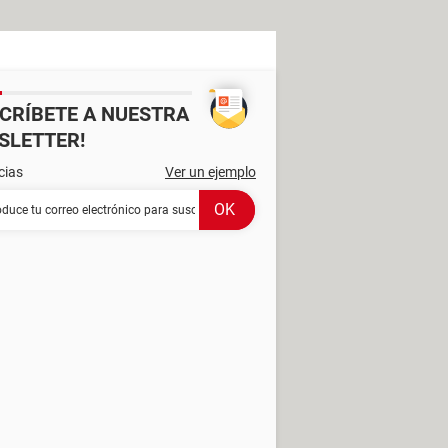
SCRÍBETE A NUESTRA
SLETTER!
cias
Ver un ejemplo