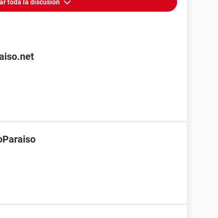
ar toda la discusión
aiso.net
oParaiso