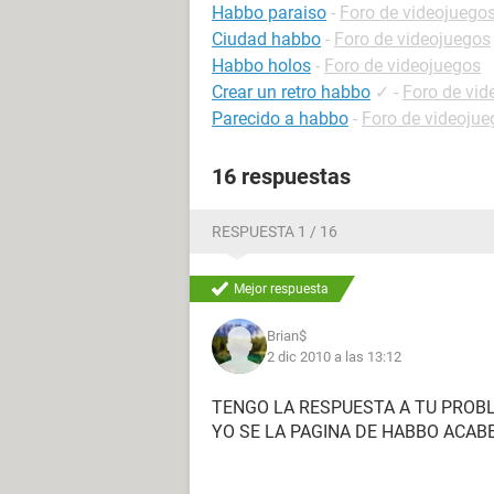
Habbo paraiso
-
Foro de videojuego
Ciudad habbo
-
Foro de videojuegos
Habbo holos
-
Foro de videojuegos
Crear un retro habbo
✓
-
Foro de vid
Parecido a habbo
-
Foro de videojue
16 respuestas
RESPUESTA 1 / 16
Mejor respuesta
Brian$
2 dic 2010 a las 13:12
TENGO LA RESPUESTA A TU PROBLEM
YO SE LA PAGINA DE HABBO ACABE