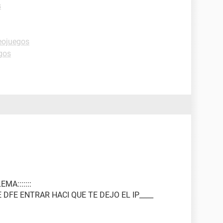
s
eojuegos
gos
A:::::::
 DFE ENTRAR HACI QUE TE DEJO EL IP____