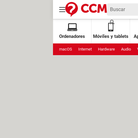
Ordenadores
Móviles y tablets
Ap
macOS
Internet
Hardware
Audio