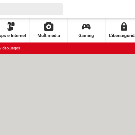
ps e Internet
Multimedia
Gaming
Cibersegurid
Videojuegos