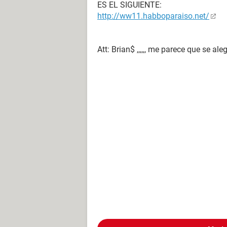
ES EL SIGUIENTE:
http://ww11.habboparaiso.net/
Att: Brian$ ,,,,,, me parece que se a