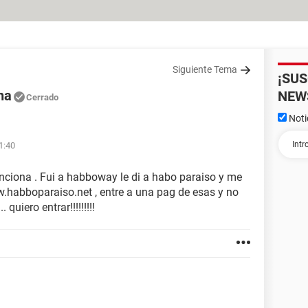
Siguiente Tema
¡SU
na
NEW
Cerrado
Noti
1:40
ciona . Fui a habboway le di a habo paraiso y me
habboparaiso.net , entre a una pag de esas y no
uiero entrar!!!!!!!!!