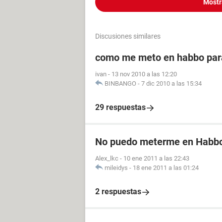
Mostr
Discusiones similares
como me meto en habbo par
ivan
-
13 nov 2010 a las 12:20
BINBANGO
-
7 dic 2010 a las 15:34
29 respuestas
No puedo meterme en Habb
Alex_lkc
-
10 ene 2011 a las 22:43
mileidys
-
18 ene 2011 a las 01:24
2 respuestas