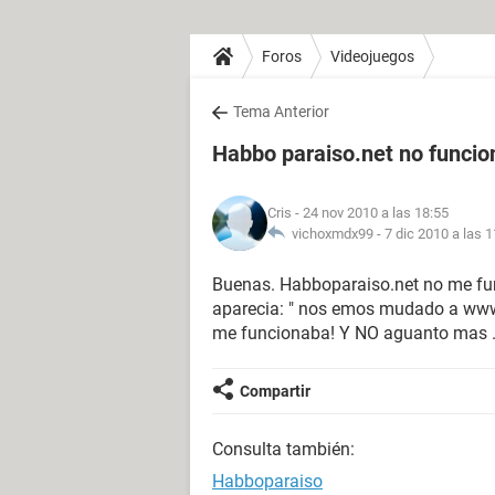
Foros
Videojuegos
Tema Anterior
Habbo paraiso.net no funcio
Cris
- 24 nov 2010 a las 18:55
vichoxmdx99 -
7 dic 2010 a las 1
Buenas. Habboparaiso.net no me fun
aparecia: " nos emos mudado a www.
me funcionaba! Y NO aguanto mas ... q
Compartir
Consulta también:
Habboparaiso