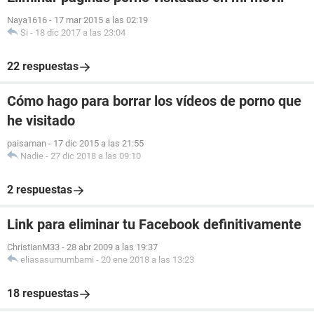
Naya1616
-
17 mar 2015 a las 02:19
Si
-
18 dic 2017 a las 23:04
22 respuestas
Cómo hago para borrar los vídeos de porno que
he visitado
paisaman
-
17 dic 2015 a las 21:55
Nadie
-
27 dic 2018 a las 09:10
2 respuestas
Link para eliminar tu Facebook definitivamente
ChristianM33
-
28 abr 2009 a las 19:37
eliasasumumbami
-
20 ene 2018 a las 13:23
18 respuestas