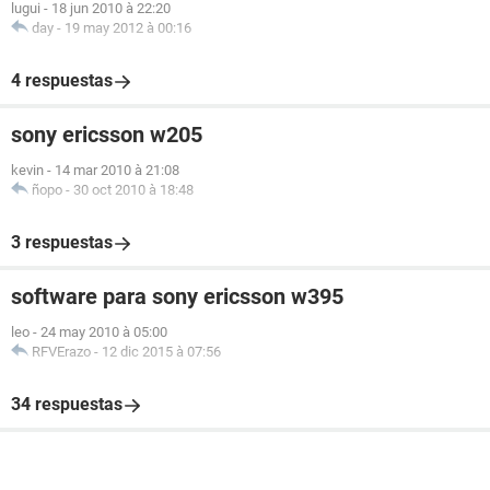
lugui
-
18 jun 2010 à 22:20
day
-
19 may 2012 à 00:16
4 respuestas
sony ericsson w205
kevin
-
14 mar 2010 à 21:08
ñopo
-
30 oct 2010 à 18:48
3 respuestas
software para sony ericsson w395
leo
-
24 may 2010 à 05:00
RFVErazo
-
12 dic 2015 à 07:56
34 respuestas