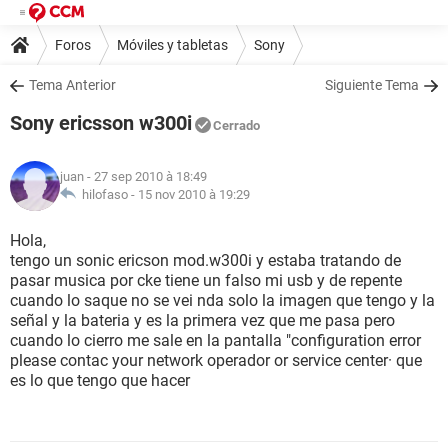
Foros
Móviles y tabletas
Sony
Tema Anterior
Siguiente Tema
Sony ericsson w300i
Cerrado
juan
- 27 sep 2010 à 18:49
hilofaso -
15 nov 2010 à 19:29
Hola,
tengo un sonic ericson mod.w300i y estaba tratando de
pasar musica por cke tiene un falso mi usb y de repente
cuando lo saque no se vei nda solo la imagen que tengo y la
señal y la bateria y es la primera vez que me pasa pero
cuando lo cierro me sale en la pantalla "configuration error
please contac your network operador or service center· que
es lo que tengo que hacer