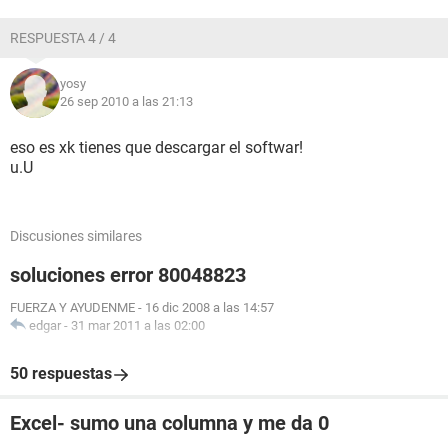
RESPUESTA 4 / 4
yosy
26 sep 2010 a las 21:13
eso es xk tienes que descargar el softwar!
u.U
Discusiones similares
soluciones error 80048823
FUERZA Y AYUDENME
-
16 dic 2008 a las 14:57
edgar
-
31 mar 2011 a las 02:00
50 respuestas
Excel- sumo una columna y me da 0