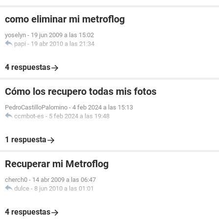
como eliminar mi metroflog
yoselyn
-
19 jun 2009 a las 15:02
papi
-
19 abr 2010 a las 21:34
4 respuestas
Cómo los recupero todas mis fotos
PedroCastilloPalomino
-
4 feb 2024 a las 15:13
ccmbot-es
-
5 feb 2024 a las 19:48
1 respuesta
Recuperar mi Metroflog
cherch0
-
14 abr 2009 a las 06:47
dulce
-
8 jun 2010 a las 01:01
4 respuestas