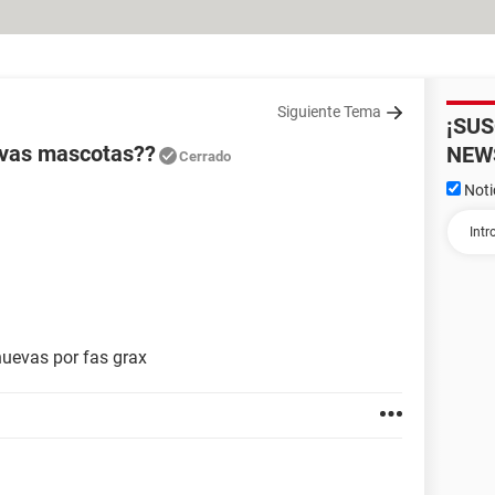
Siguiente Tema
¡SU
evas mascotas??
NEW
Cerrado
Noti
nuevas por fas grax