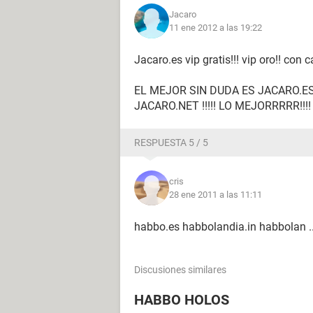
Jacaro
11 ene 2012 a las 19:22
Jacaro.es vip gratis!!! vip oro!! con c
EL MEJOR SIN DUDA ES JACARO.ES!
JACARO.NET !!!!! LO MEJORRRRR!!!!
RESPUESTA 5 / 5
cris
28 ene 2011 a las 11:11
habbo.es habbolandia.in habbolan ..
Discusiones similares
HABBO HOLOS