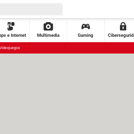
ps e Internet
Multimedia
Gaming
Cibersegurid
Videojuegos