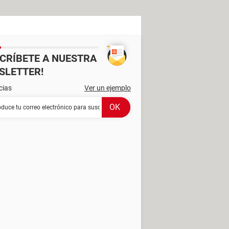
SCRÍBETE A NUESTRA
SLETTER!
cias
Ver un ejemplo