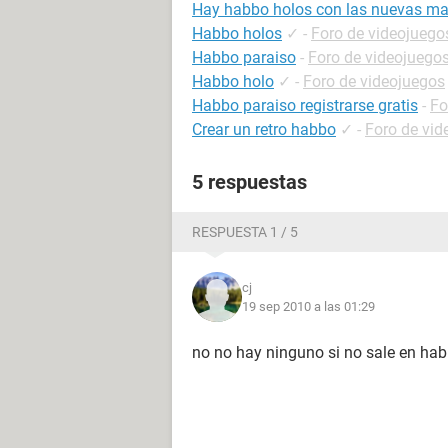
Hay habbo holos con las nuevas m
Habbo holos
✓
-
Foro de videojuego
Habbo paraiso
-
Foro de videojuego
Habbo holo
✓
-
Foro de videojuegos
Habbo paraiso registrarse gratis
-
Fo
Crear un retro habbo
✓
-
Foro de vid
5 respuestas
RESPUESTA 1 / 5
cj
19 sep 2010 a las 01:29
no no hay ninguno si no sale en habbo 