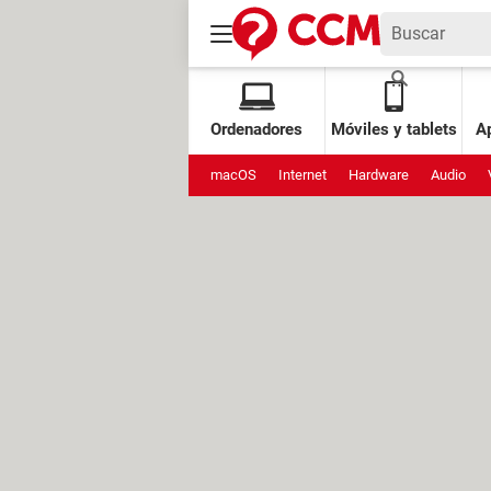
Ordenadores
Móviles y tablets
Ap
macOS
Internet
Hardware
Audio