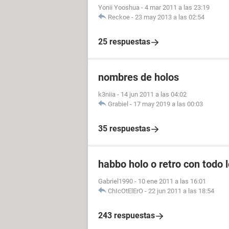
Yonii Yooshua
-
4 mar 2011 a las 23:19
Reckoe
-
23 may 2013 a las 02:54
25 respuestas
nombres de holos
k3niia
-
14 jun 2011 a las 04:02
Grabiel
-
17 may 2019 a las 00:03
35 respuestas
habbo holo o retro con todo l
Gabriel1990
-
10 ene 2011 a las 16:01
ChIcOtElErO
-
22 jun 2011 a las 18:54
243 respuestas