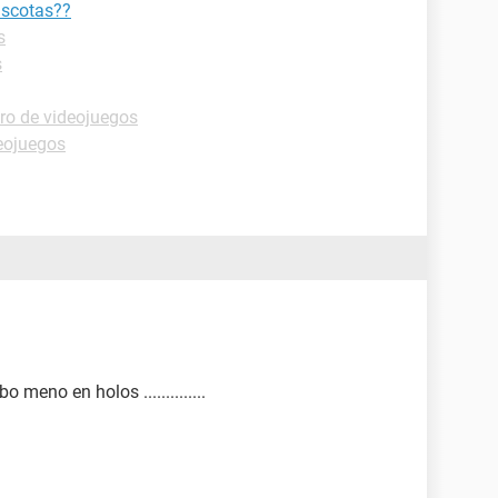
ascotas??
s
s
ro de videojuegos
eojuegos
meno en holos ..............