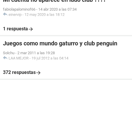
fabiolapalominof66
-
14 abr 2020 a las 07:34
einervip
-
12 may 2020 a las 18:12
1 respuesta
Juegos como mundo gaturro y club penguin
Solchu
-
2 mar 2011 a las 19:28
LAA MEJOR
-
19 jul 2012 a las 04:14
372 respuestas