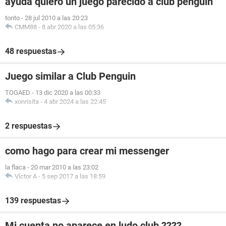
ayuda quiero un juego parecido a club penguin
tonto
-
28 jul 2010 a las 20:23
CMM88
-
8 abr 2020 a las 05:36
48 respuestas
Juego similar a Club Penguin
TOGAED
-
13 dic 2020 a las 00:33
xonrisita
-
4 abr 2024 a las 22:45
2 respuestas
como hago para crear mi messenger
la flaca
-
20 mar 2010 a las 23:02
Víctor A
-
5 sep 2017 a las 18:59
139 respuestas
Mi cuenta no aparece en ludo club ????