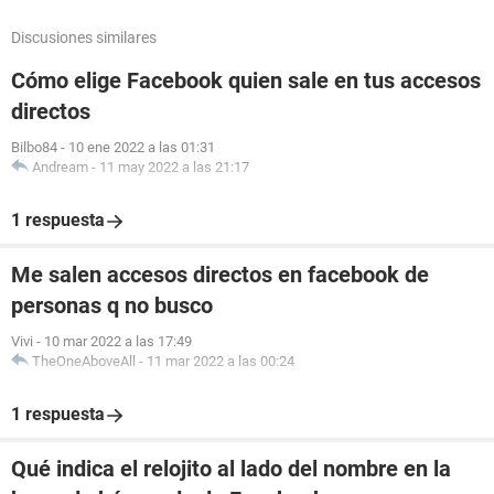
Discusiones similares
Cómo elige Facebook quien sale en tus accesos
directos
Bilbo84
-
10 ene 2022 a las 01:31
Andream
-
11 may 2022 a las 21:17
1 respuesta
Me salen accesos directos en facebook de
personas q no busco
Vivi
-
10 mar 2022 a las 17:49
TheOneAboveAll
-
11 mar 2022 a las 00:24
1 respuesta
Qué indica el relojito al lado del nombre en la