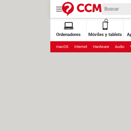
Ordenadores
Móviles y tablets
Ap
macOS
Internet
Hardware
Audio