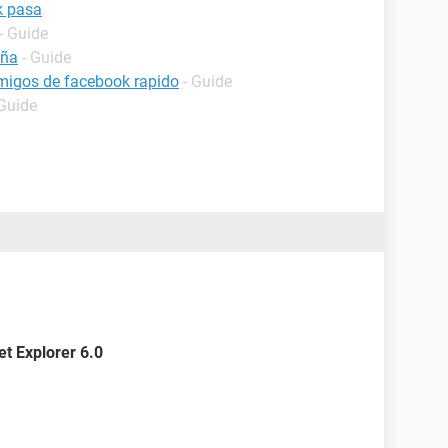
k pasa
- Guide
eña
- Guide
migos de facebook rapido
- Guide
 Guide
et Explorer 6.0