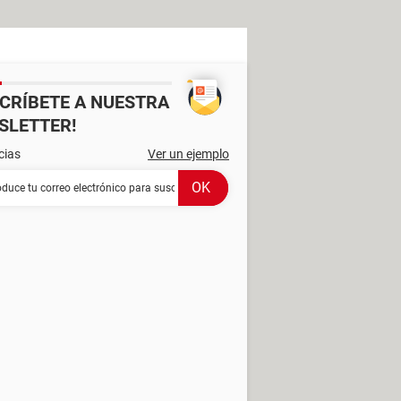
SCRÍBETE A NUESTRA
SLETTER!
cias
Ver un ejemplo