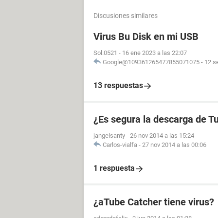
Discusiones similares
Virus Bu Disk en mi USB
Sol.0521
-
16 ene 2023 a las 22:07
Google@109361265477855071075
-
12 s
13 respuestas
¿Es segura la descarga de 
jangelsanty
-
26 nov 2014 a las 15:24
Carlos-vialfa
-
27 nov 2014 a las 00:06
1 respuesta
¿aTube Catcher tiene virus?