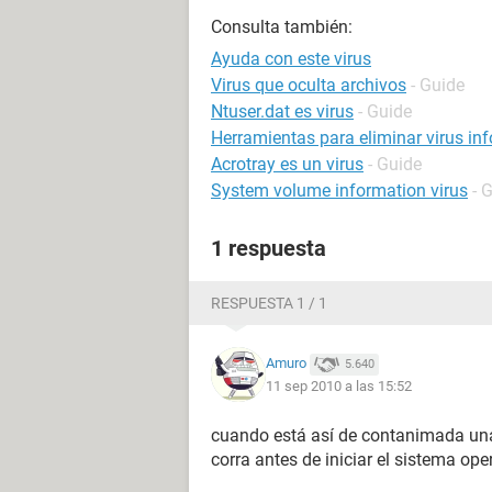
Consulta también:
Ayuda con este virus
Virus que oculta archivos
- Guide
Ntuser.dat es virus
- Guide
Herramientas para eliminar virus in
Acrotray es un virus
- Guide
System volume information virus
- 
1 respuesta
RESPUESTA 1 / 1
Amuro
5.640
11 sep 2010 a las 15:52
cuando está así de contanimada una
corra antes de iniciar el sistema ope