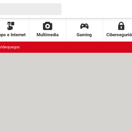
ps e Internet
Multimedia
Gaming
Cibersegurid
Videojuegos