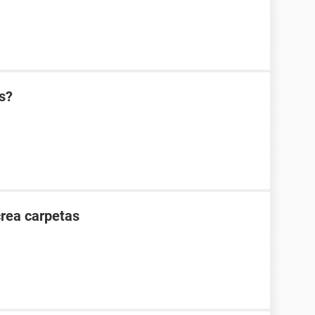
s?
crea carpetas