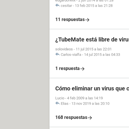
edgardofelix
-
2 jun 2014 a las 01:28
cesitar
-
13 feb 2015 a las 21:28
11 respuestas
¿TubeMate está libre de viru
solovideos
-
11 jul 2015 a las 22:01
Carlos-vialfa
-
14 jul 2015 a las 04:33
1 respuesta
Cómo eliminar un virus que 
Lucio
-
4 feb 2009 a las 14:19
Elias
-
13 nov 2019 a las 20:10
168 respuestas