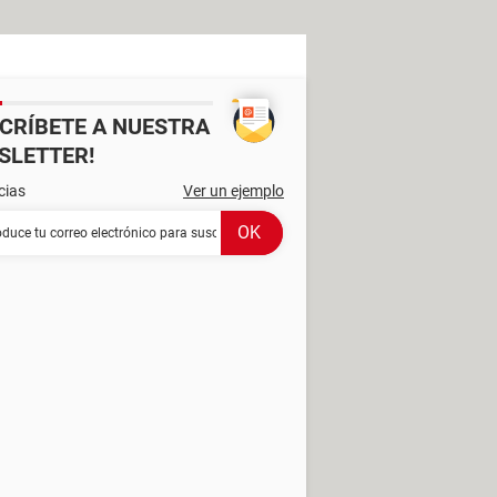
SCRÍBETE A NUESTRA
SLETTER!
cias
Ver un ejemplo