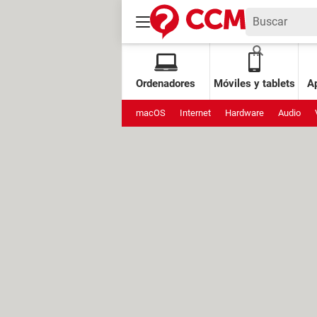
Ordenadores
Móviles y tablets
Ap
macOS
Internet
Hardware
Audio