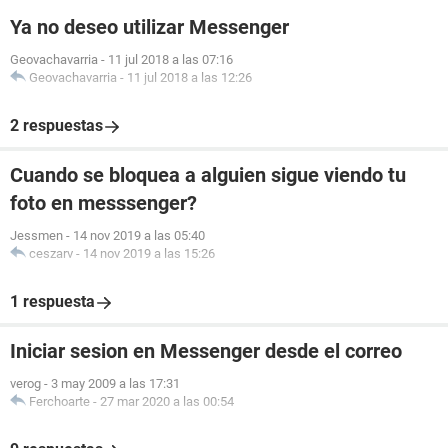
Ya no deseo utilizar Messenger
Geovachavarria
-
11 jul 2018 a las 07:16
Geovachavarria
-
11 jul 2018 a las 12:26
2 respuestas
Cuando se bloquea a alguien sigue viendo tu
foto en messsenger?
Jessmen
-
14 nov 2019 a las 05:40
ceszarv
-
14 nov 2019 a las 15:26
1 respuesta
Iniciar sesion en Messenger desde el correo
verog
-
3 may 2009 a las 17:31
Ferchoarte
-
27 mar 2020 a las 00:54