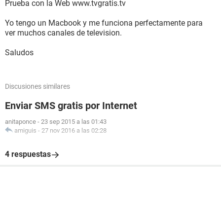
Prueba con la Web www.tvgratis.tv
Yo tengo un Macbook y me funciona perfectamente para
ver muchos canales de television.
Saludos
Discusiones similares
Enviar SMS gratis por Internet
anitaponce
-
23 sep 2015 a las 01:43
amiguis
-
27 nov 2016 a las 02:28
4 respuestas