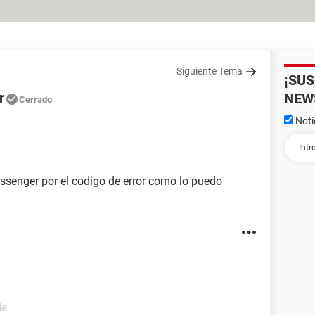
Siguiente Tema
¡SU
r
NEW
Cerrado
Noti
essenger por el codigo de error como lo puedo
de