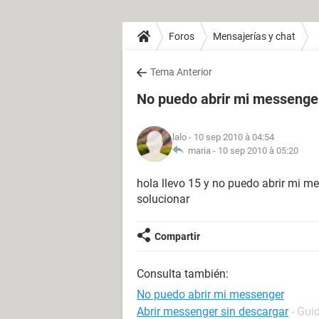
Foros
Mensajerías y chat
Tema Anterior
No puedo abrir mi messenge
lalo
- 10 sep 2010 à 04:54
maria -
10 sep 2010 à 05:20
hola llevo 15 y no puedo abrir mi m
solucionar
Compartir
Consulta también:
No puedo abrir mi messenger
Abrir messenger sin descargar
- Gui