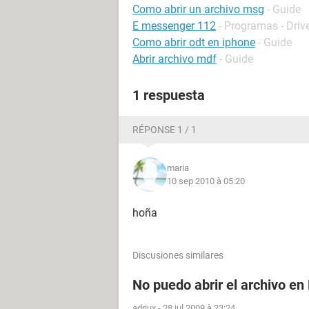
Como abrir un archivo msg
- Guide
E messenger 112
- Programas - Driv
Como abrir odt en iphone
- Guide
Abrir archivo mdf
- Guide
1 respuesta
RÉPONSE 1 / 1
maria
10 sep 2010 à 05:20
hoña
Discusiones similares
No puedo abrir el archivo en
adriux
-
28 jul 2009 à 23:24