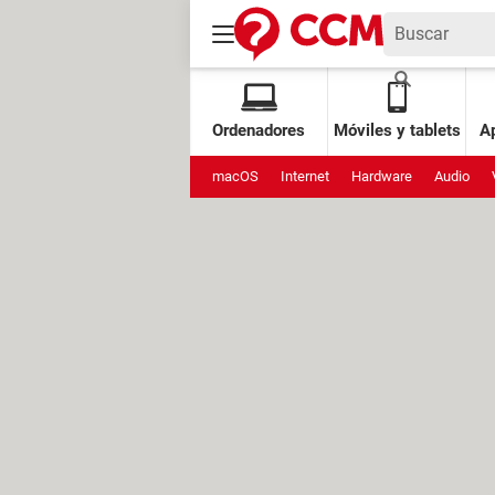
Ordenadores
Móviles y tablets
Ap
macOS
Internet
Hardware
Audio