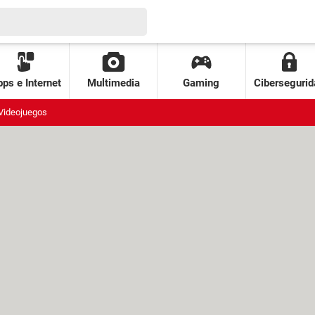
ps e Internet
Multimedia
Gaming
Cibersegurid
Videojuegos