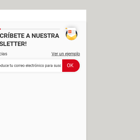
SCRÍBETE A NUESTRA
SLETTER!
cias
Ver un ejemplo