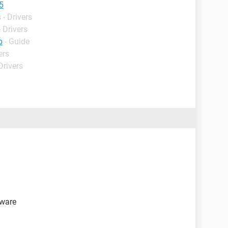
5
- Drivers
 Drivers
p
- Guide
ers
Drivers
tware