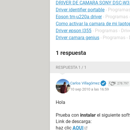
DRIVER DE CAMARA SONY DSC-W3
Driver identifier portable
- Programas 
Epson tm-u220a driver
- Programas -
Como activar la camara de mi lapto
Driver epson l355
- Programas - Driv
Driver camara genius
- Programas - 
1 respuesta
RESPUESTA 1 / 1
Carlos Villagómez
278.797
10 sep 2010 a las 16:59
Hola
Prueba con
instalar
el siguiente sof
Link de descarga:
haz clic
AQUI