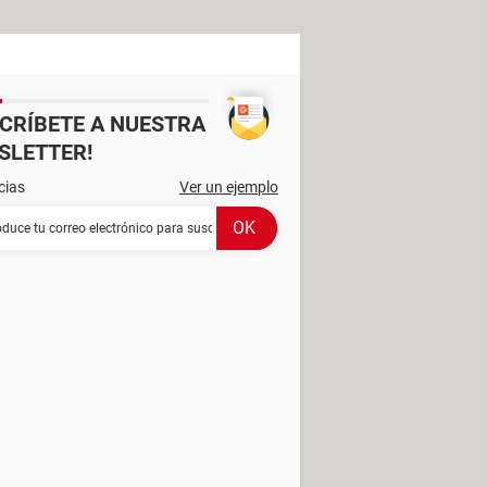
SCRÍBETE A NUESTRA
SLETTER!
cias
Ver un ejemplo