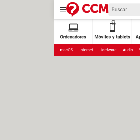
Ordenadores
Móviles y tablets
Ap
macOS
Internet
Hardware
Audio