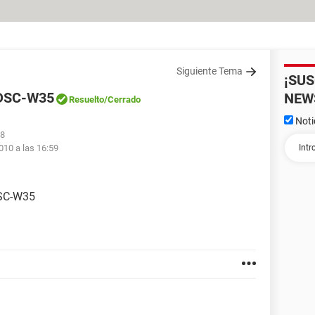
Siguiente Tema
¡SU
DSC-W35
NEW
Resuelto
/Cerrado
Noti
08
010 a las 16:59
DSC-W35