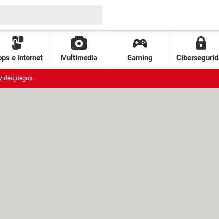
ps e Internet
Multimedia
Gaming
Cibersegurid
Videojuegos