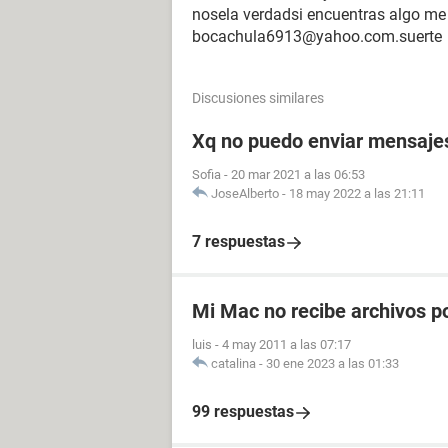
nosela verdadsi encuentras algo me 
bocachula6913@yahoo.com.suerte
Discusiones similares
Xq no puedo enviar mensajes 
Sofia
-
20 mar 2021 a las 06:53
JoseAlberto
-
18 may 2022 a las 21:11
7 respuestas
Mi Mac no recibe archivos p
luis
-
4 may 2011 a las 07:17
catalina
-
30 ene 2023 a las 01:33
99 respuestas