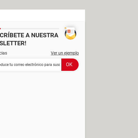
SCRÍBETE A NUESTRA
SLETTER!
cias
Ver un ejemplo