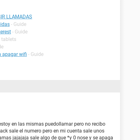
BIR LLAMADAS
bidas
- Guide
terest
- Guide
y tablets
de
 apagar wifi
- Guide
estoy en las mismas puedollamar pero no recibo
ack sale el numero pero en mi cuenta sale unos
mas jajajaja sale algo de que *y 0 nose y se apaga