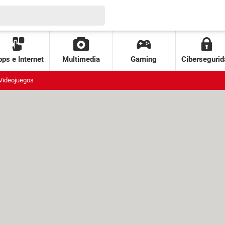
ps e Internet
Multimedia
Gaming
Cibersegurid
Videojuegos