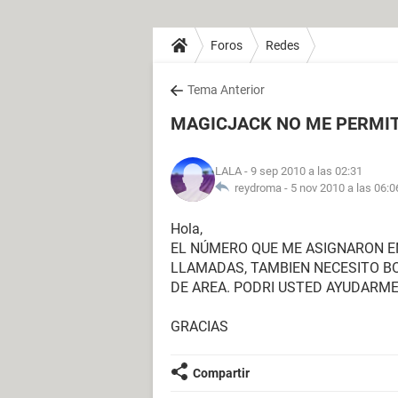
Foros
Redes
Tema Anterior
MAGICJACK NO ME PERMIT
LALA
- 9 sep 2010 a las 02:31
reydroma -
5 nov 2010 a las 06:0
Hola,
EL NÚMERO QUE ME ASIGNARON EN
LLAMADAS, TAMBIEN NECESITO B
DE AREA. PODRI USTED AYUDARM
GRACIAS
Compartir