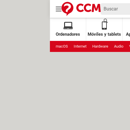
Ordenadores
Móviles y tablets
Ap
macOS
Internet
Hardware
Audio