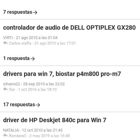
7 respuestas
controlador de audio de DELL OPTIPLEX GX280
VIRTI
-
21 ago 2010 a las 01:04
Carlos-vialfa
-
21 ago 2010 a las 17:01
1 respuesta
drivers para win 7, biostar p4m800 pro-m7
silvano22
-
28 sep 2010 a las 22:02
Ser
-
1 oct 2016 a las 18:10
17 respuestas
driver de HP Deskjet 840c para Win 7
NATALIA
-
12 oct 2010 a las 21:45
RandaraC
-
2 may 2019 a las 16:48