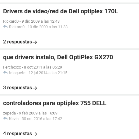
Drivers de video/red de Dell optiplex 170L
Rickard0
-
9 dic 2009 a las 12:43
Rickard0
-
10 dic 2009 a las 11:33
2 respuestas
que drivers instalo, Dell OptiPlex GX270
Ferchoxxx
-
8 oct 2011 a las 05:29
teloquete
-
12 jul 2014 a las 21:15
3 respuestas
controladores para optiplex 755 DELL
zepeda
-
9 feb 2009 a las 16:09
Kevin
-
30 oct 2016 a las 17:42
4 respuestas