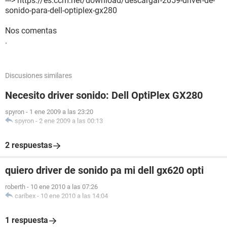
---> https://es.ccm.net/download/descargar-2059-driver-de-
sonido-para-dell-optiplex-gx280
Nos comentas
.
Discusiones similares
Necesito driver sonido: Dell OptiPlex GX280
spyron
-
1 ene 2009 a las 23:20
spyron
-
2 ene 2009 a las 00:13
2 respuestas
quiero driver de sonido pa mi dell gx620 opti
roberth
-
10 ene 2010 a las 07:26
caribex
-
10 ene 2010 a las 14:04
1 respuesta