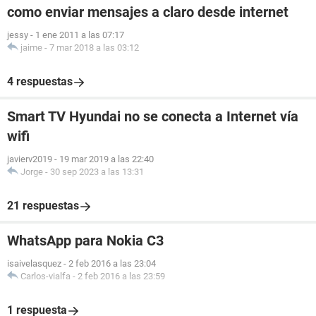
como enviar mensajes a claro desde internet
jessy
-
1 ene 2011 a las 07:17
jaime
-
7 mar 2018 a las 03:12
4 respuestas
Smart TV Hyundai no se conecta a Internet vía
wifi
javierv2019
-
19 mar 2019 a las 22:40
Jorge
-
30 sep 2023 a las 13:31
21 respuestas
WhatsApp para Nokia C3
isaivelasquez
-
2 feb 2016 a las 23:04
Carlos-vialfa
-
2 feb 2016 a las 23:59
1 respuesta