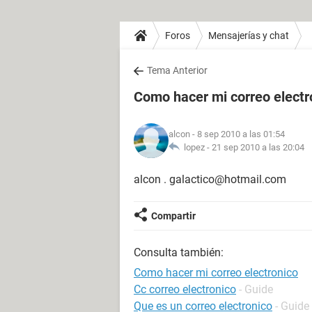
Foros
Mensajerías y chat
Tema Anterior
Como hacer mi correo electr
alcon
- 8 sep 2010 a las 01:54
lopez -
21 sep 2010 a las 20:04
alcon . galactico@hotmail.com
Compartir
Consulta también:
Como hacer mi correo electronico
Cc correo electronico
- Guide
Que es un correo electronico
- Guide