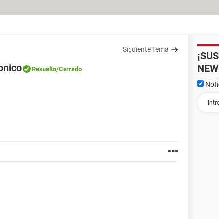
Siguiente Tema
¡SU
onico
NEW
Resuelto
/Cerrado
Noti