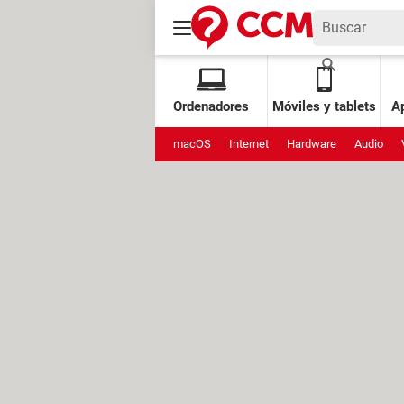
Ordenadores
Móviles y tablets
Ap
macOS
Internet
Hardware
Audio