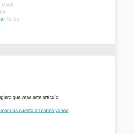
- Guide
ide
lo
- Guide
ugiero que veas este articulo:
rear-una-cuenta-de-correo-yahoo