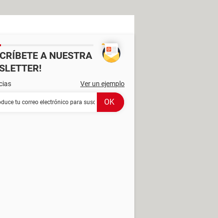
SCRÍBETE A NUESTRA
SLETTER!
cias
Ver un ejemplo