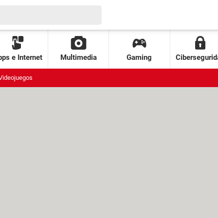
ps e Internet
Multimedia
Gaming
Cibersegurid
Videojuegos