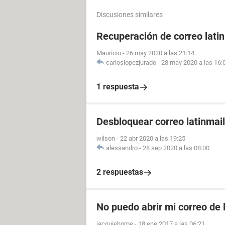
Discusiones similares
Recuperación de correo lati
Mauricio
-
26 may 2020 a las 21:14
carloslopezjurado
-
28 may 2020 a las 16:
1 respuesta
Desbloquear correo latinmail
wilson
-
22 abr 2020 a las 19:25
alessandro
-
28 sep 2020 a las 08:00
2 respuestas
No puedo abrir mi correo de 
jacquiehome
-
18 ene 2017 a las 06:21