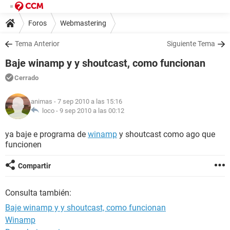
Foros
Webmastering
Tema Anterior
Siguiente Tema
Baje winamp y y shoutcast, como funcionan
Cerrado
animas
- 7 sep 2010 a las 15:16
loco -
9 sep 2010 a las 00:12
ya baje e programa de
winamp
y shoutcast como ago que
funcionen
Compartir
Consulta también:
Baje winamp y y shoutcast, como funcionan
Winamp