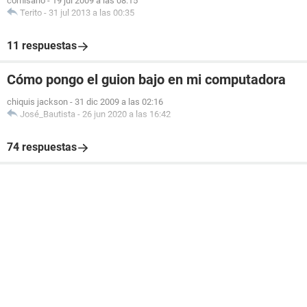
comisario
-
19 jul 2009 a las 08:15
Terito
-
31 jul 2013 a las 00:35
11 respuestas
Cómo pongo el guion bajo en mi computadora
chiquis jackson
-
31 dic 2009 a las 02:16
José_Bautista
-
26 jun 2020 a las 16:42
74 respuestas