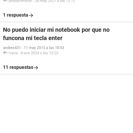
piratacrimson
-
28 may 2021 a las 12:12
1 respuesta
No puedo iniciar mi notebook por que no
funcona mi tecla enter
andres431
-
11 may 2013 a las 18:53
Ivana
-
8 ene 2024 a las 13:23
11 respuestas