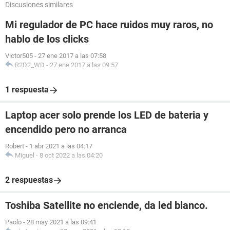
Discusiones similares
Mi regulador de PC hace ruidos muy raros, no
hablo de los clicks
Victor505
-
27 ene 2017 a las 07:58
R2D2_WD
-
27 ene 2017 a las 09:57
1 respuesta
Laptop acer solo prende los LED de bateria y
encendido pero no arranca
Robert
-
1 abr 2021 a las 04:17
Miguel
-
8 oct 2022 a las 04:20
2 respuestas
Toshiba Satellite no enciende, da led blanco.
Paolo
-
28 may 2021 a las 09:41